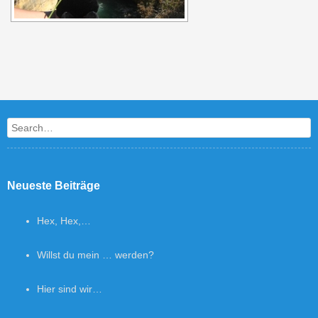
Search
Neueste Beiträge
Hex, Hex,…
Willst du mein … werden?
Hier sind wir…