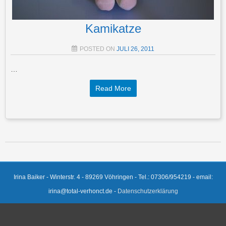
Kamikatze
POSTED ON
JULI 26, 2011
…
Read More
Post navigation
Irina Baiker - Winterstr. 4 - 89269 Vöhringen - Tel.: 07306/954219 - email:
irina@total-verhonct.de -
Datenschutzerklärung