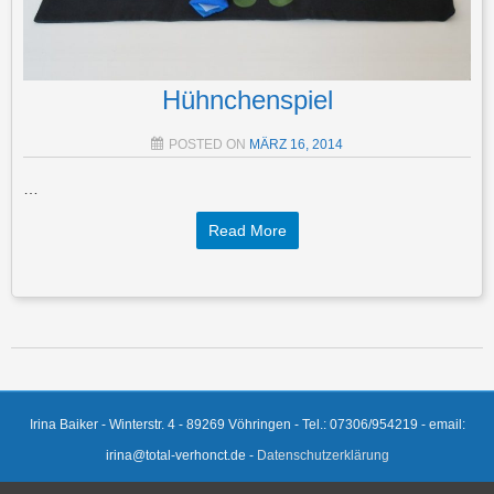
Hühnchenspiel
POSTED ON
MÄRZ 16, 2014
…
Read More
Post navigation
Irina Baiker - Winterstr. 4 - 89269 Vöhringen - Tel.: 07306/954219 - email:
irina@total-verhonct.de -
Datenschutzerklärung