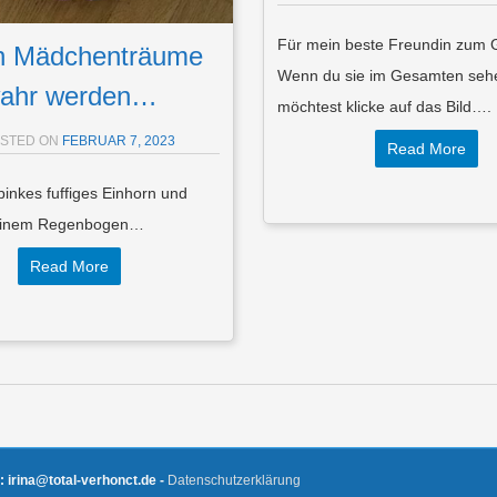
Für mein beste Freundin zum 
 Mädchenträume
Wenn du sie im Gesamten seh
ahr werden…
möchtest klicke auf das Bild….
STED ON
FEBRUAR 7, 2023
Read More
 pinkes fuffiges Einhorn und
 einem Regenbogen…
Read More
l: irina@total-verhonct.de -
Datenschutzerklärung