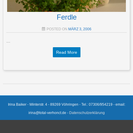
Ferdle
POSTED ON
MÄRZ 3, 2006
…
Read More
Post navigation
Irina Baiker - Winterstr. 4 - 89269 Vöhringen - Tel.: 07306/954219 - email:
irina@total-verhonct.de -
Datenschutzerklärung