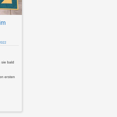
im
2022
 sie bald
en ersten