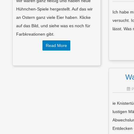
Wir waren ganz fleißig und haben neue
Hühnchen-Spiele hergestellt. Auf das wir
Ich habe m
an Ostern ganz viele Eier haben. Klicke
versucht. I
auf das Bild, und siehe was es noch für
lässt. Was 
Farbkreationen gibt.
Read More
Wa
ie Knistert
lustigen M
Abwechslun
Entdecken d