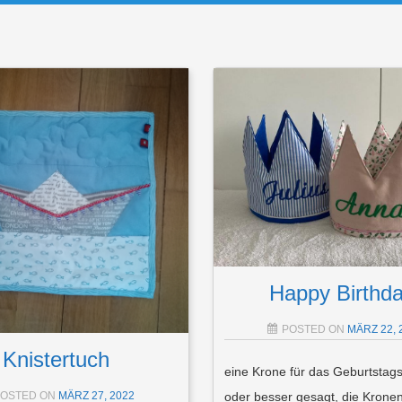
Happy Birthda
POSTED ON
MÄRZ 22, 
Knistertuch
eine Krone für das Geburtstag
POSTED ON
MÄRZ 27, 2022
oder besser gesagt, die Kronen