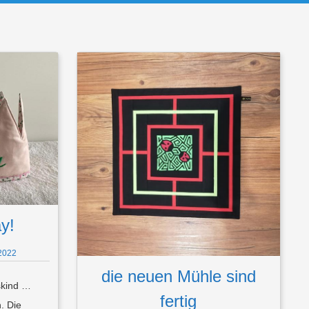
y!
2022
die neuen Mühle sind
skind …
fertig
. Die