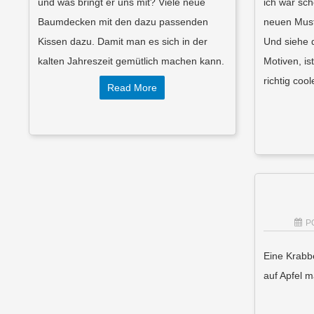
und was bringt er uns mit? Viele neue
ich war sc
Baumdecken mit den dazu passenden
neuen Must
Kissen dazu. Damit man es sich in der
Und siehe d
kalten Jahreszeit gemütlich machen kann.
Motiven, i
richtig coo
Read More
P
Eine Krabb
auf Apfel m