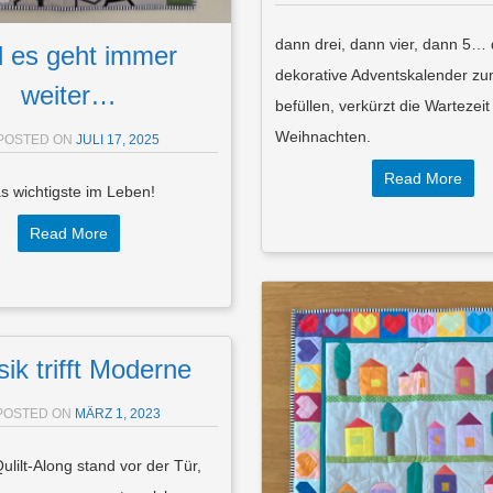
dann drei, dann vier, dann 5… 
 es geht immer
dekorative Adventskalender zu
weiter…
befüllen, verkürzt die Wartezeit
Weihnachten.
POSTED ON
JULI 17, 2025
Read More
as wichtigste im Leben!
Read More
sik trifft Moderne
POSTED ON
MÄRZ 1, 2023
ulilt-Along stand vor der Tür,