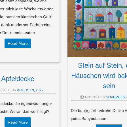
hon ganz gespannt, welche
er mich jede Woche erwarten.
a, aus den klassischen Quilt-
st dank moderner Farben eine
le Decke entstanden.
Read More
Stein auf Stein,
Häuschen wird bald
Apfeldecke
sein
OSTED ON
AUGUST 9, 2022
POSTED ON
NOVEMBER 1
eldecke die irgendwie hunger
Die bunte, farbenfrohe Decke 
acht. Woran das wohl liegt?
jedes Babybettchen.
Read More