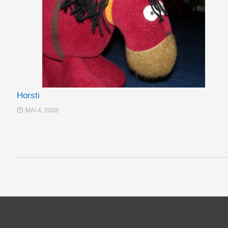
Horsti
MAI 4, 2008
Post navigation
Irina Baiker - Winterstr. 4 - 89269 Vöhringen - Tel.: 07306/954219 - emai