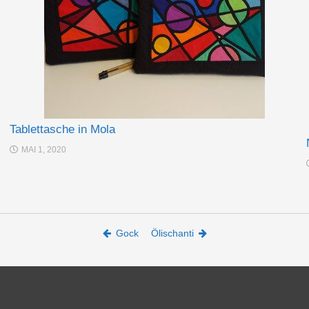
Tablettasche in Mola
MAI 1, 2020
Gock
Ölischanti
l: irina@total-verhonct.de -
Datenschutzerklärung