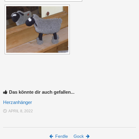
Das könnte dir auch gefallen...
Herzanhänger
APRIL 8, 2022
Post navigation
Ferdle
Gock