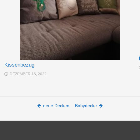
Kissenbezug
DEZEMBER 16, 2022
neue Decken
Babydecke
l: irina@total-verhonct.de -
Datenschutzerklärung