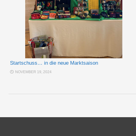
Startschuss… in die neue Marktsaison
NOVEMBER 19, 2024
Post navigation
Irina Baiker - Winterstr. 4 - 89269 Vöhringen - Tel.: 07306/954219 - emai