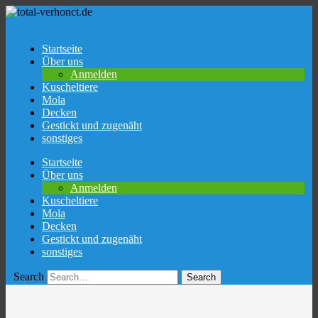
Startseite
Über uns
Anmelden
Kuscheltiere
Mola
Decken
Gestickt und zugenäht
sonstiges
Skip
Startseite
to
Über uns
content
Anmelden
Kuscheltiere
Mola
Decken
Gestickt und zugenäht
sonstiges
Search