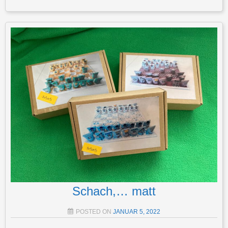
Schach,… matt
POSTED ON
JANUAR 5, 2022