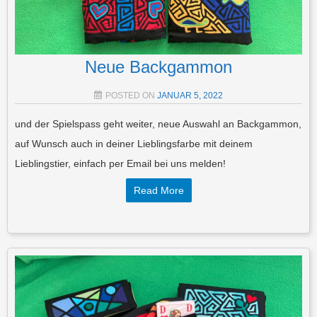
Neue Backgammon
POSTED ON
JANUAR 5, 2022
und der Spielspass geht weiter, neue Auswahl an Backgammon,
auf Wunsch auch in deiner Lieblingsfarbe mit deinem
Lieblingstier, einfach per Email bei uns melden!
Read More