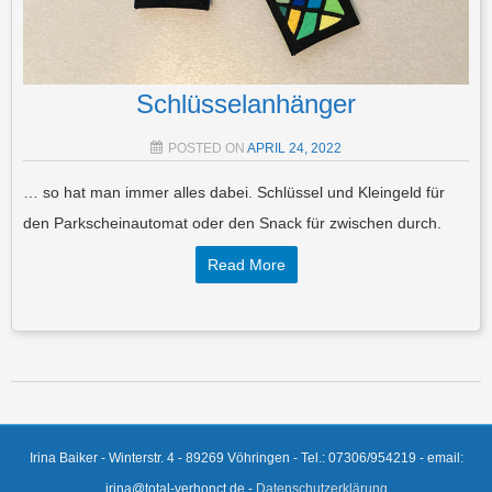
Schlüsselanhänger
POSTED ON
APRIL 24, 2022
… so hat man immer alles dabei. Schlüssel und Kleingeld für
den Parkscheinautomat oder den Snack für zwischen durch.
Read More
Post navigation
Irina Baiker - Winterstr. 4 - 89269 Vöhringen - Tel.: 07306/954219 - email:
irina@total-verhonct.de -
Datenschutzerklärung