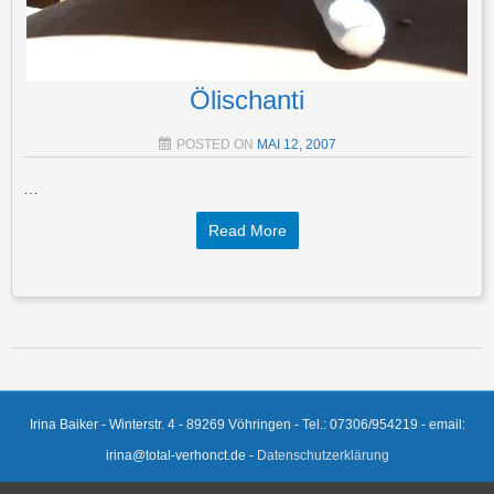
Ölischanti
POSTED ON
MAI 12, 2007
…
Read More
Post navigation
Irina Baiker - Winterstr. 4 - 89269 Vöhringen - Tel.: 07306/954219 - email:
irina@total-verhonct.de -
Datenschutzerklärung